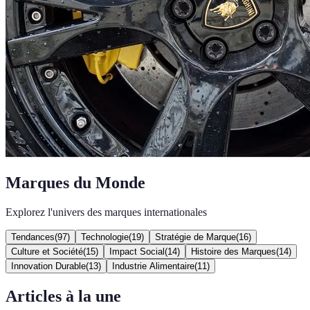
Marques du Monde
Explorez l'univers des marques internationales
Tendances
(
97
)
Technologie
(
19
)
Stratégie de Marque
(
16
)
Culture et Société
(
15
)
Impact Social
(
14
)
Histoire des Marques
(
14
)
Innovation Durable
(
13
)
Industrie Alimentaire
(
11
)
Articles à la une