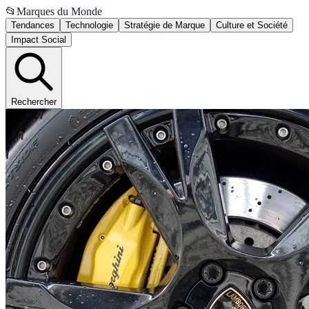
📂
Marques du Monde
Tendances
Technologie
Stratégie de Marque
Culture et Société
Impact Social
Rechercher