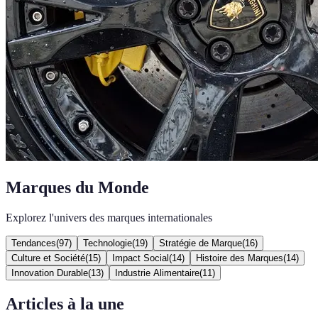
Marques du Monde
Explorez l'univers des marques internationales
Tendances
(
97
)
Technologie
(
19
)
Stratégie de Marque
(
16
)
Culture et Société
(
15
)
Impact Social
(
14
)
Histoire des Marques
(
14
)
Innovation Durable
(
13
)
Industrie Alimentaire
(
11
)
Articles à la une