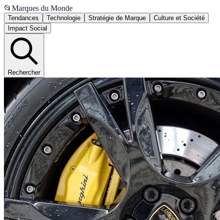
📂
Marques du Monde
Tendances
Technologie
Stratégie de Marque
Culture et Société
Impact Social
Rechercher