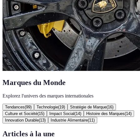
Marques du Monde
Explorez l'univers des marques internationales
Tendances
(
99
)
Technologie
(
19
)
Stratégie de Marque
(
16
)
Culture et Société
(
15
)
Impact Social
(
14
)
Histoire des Marques
(
14
)
Innovation Durable
(
13
)
Industrie Alimentaire
(
11
)
Articles à la une