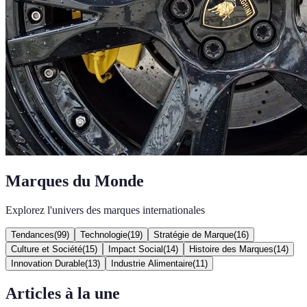
Marques du Monde
Explorez l'univers des marques internationales
Tendances
(
99
)
Technologie
(
19
)
Stratégie de Marque
(
16
)
Culture et Société
(
15
)
Impact Social
(
14
)
Histoire des Marques
(
14
)
Innovation Durable
(
13
)
Industrie Alimentaire
(
11
)
Articles à la une