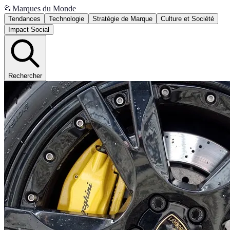
📂
Marques du Monde
Tendances
Technologie
Stratégie de Marque
Culture et Société
Impact Social
Rechercher