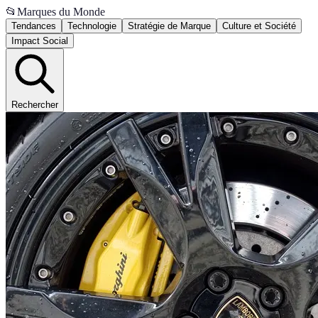
📂
Marques du Monde
Tendances
Technologie
Stratégie de Marque
Culture et Société
Impact Social
Rechercher