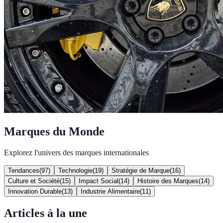
Marques du Monde
Explorez l'univers des marques internationales
Tendances
(
97
)
Technologie
(
19
)
Stratégie de Marque
(
16
)
Culture et Société
(
15
)
Impact Social
(
14
)
Histoire des Marques
(
14
)
Innovation Durable
(
13
)
Industrie Alimentaire
(
11
)
Articles à la une