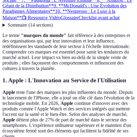
Sociale**
7. **Patagonia : L’Aventure Éthique**
8. **Amazon : Le
Géant de la Distribution**
9. **McDonald's : Une Évolution des
Paradigmes Alimentaires**
10. **Nespresso : Le Luxe à la
Maison**
📺 Ressource Vidéo
Glossaire
Checklist avant achat
Sommaire
(
14
sections
)
Le terme
"marques du monde"
fait référence à des entreprises et
des organisations qui, par leur innovation et leur influence,
redéfinissent les standards de leur secteur à l'échelle internationale.
Comprendre ces marques est essentiel pour saisir les tendances du
marché actuel. Leur impact va bien au-delà de la simple vente de
produits ; elles façonnent des comportements et influencent des
cultures à travers la planète.
1.
Apple : L'Innovation au Service de l'Utilisation
Apple
reste l'une des marques les plus influentes du monde. Depuis
le lancement de l'iPhone, elle a joué un rôle clé dans l'évolution de la
technologie mobile. En 2026,
Apple
continue d'innover avec des
produits comme l'Apple Watch et des services intégrés qui mettent
l'accent sur la santé et le bien-être. Selon des analyses de marché,
Apple
détient plus de 27% de part de marché dans le secteur des
smartphones. L'expérience utilisateur supérieure et le maintien d'un
écosystème fermé sont des éléments qui facilitent la fidélité de ses
clients.