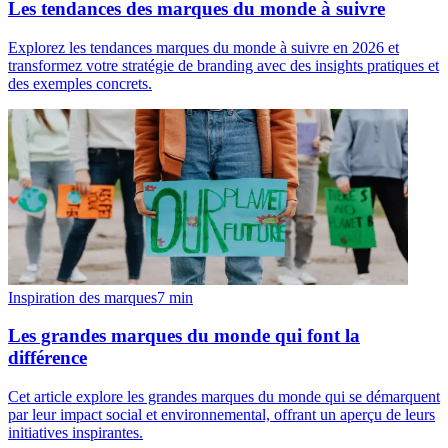
Les tendances des marques du monde à suivre
Explorez les tendances marques du monde à suivre en 2026 et
transformez votre stratégie de branding avec des insights pratiques et
des exemples concrets.
Inspiration des marques
7
min
Les grandes marques du monde qui font la
différence
Cet article explore les grandes marques du monde qui se démarquent
par leur impact social et environnemental, offrant un aperçu de leurs
initiatives inspirantes.