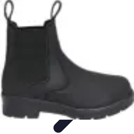
Marques du Monde
Culture et société
Stratégies de Branding
Culture et Identité
Histoire
des marques
Tendances
Marques du Monde