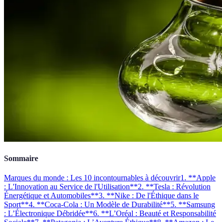
Sommaire
Marques du monde : Les 10 incontournables à découvrir
1. **Apple
: L'Innovation au Service de l'Utilisation**
2. **Tesla : Révolution
Énergétique et Automobiles**
3. **Nike : De l'Éthique dans le
Sport**
4. **Coca-Cola : Un Modèle de Durabilité**
5. **Samsung
: L’Électronique Débridée**
6. **L’Oréal : Beauté et Responsabilité