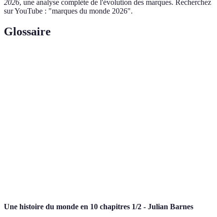
2026
, une analyse complète de l'évolution des marques. Recherchez
sur YouTube : "marques du monde 2026".
Glossaire
Terme
Définition
Acronyme pour Expertise, Authoritativeness,
E-E-A-T
Trustworthiness, représentant des critères de
qualité pour le contenu web.
Capacité à maintenir des pratiques écologiques et
Sustainability
éthiques dans le temps, notamment dans la
production et la distribution.
Pourcentage du volume de ventes de la marque
Market Share
par rapport aux ventes totales d'un marché donné.
Une histoire du monde en 10 chapitres 1/2 - Julian Barnes