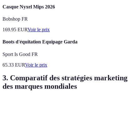
Casque Nyxel Mips 2026
Bobshop FR
169.95
EUR
Voir le prix
Boots d'équitation Equipage Garda
Sport Is Good FR
65.33
EUR
Voir le prix
3. Comparatif des stratégies marketing
des marques mondiales
Marque
Stratégie Europe
Stratégie Asie
Stratégie A
Campagnes
Promotions
Coca-Cola
sur les réseaux
Événements 
saisonnières
sociaux