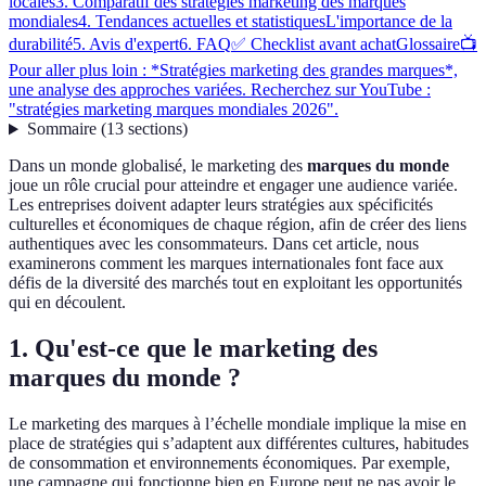
locales
3. Comparatif des stratégies marketing des marques
mondiales
4. Tendances actuelles et statistiques
L'importance de la
durabilité
5. Avis d'expert
6. FAQ
✅ Checklist avant achat
Glossaire
📺
Pour aller plus loin : *Stratégies marketing des grandes marques*,
une analyse des approches variées. Recherchez sur YouTube :
"stratégies marketing marques mondiales 2026".
Sommaire
(
13
sections
)
Dans un monde globalisé, le marketing des
marques du monde
joue un rôle crucial pour atteindre et engager une audience variée.
Les entreprises doivent adapter leurs stratégies aux spécificités
culturelles et économiques de chaque région, afin de créer des liens
authentiques avec les consommateurs. Dans cet article, nous
examinerons comment les marques internationales font face aux
défis de la diversité des marchés tout en exploitant les opportunités
qui en découlent.
1. Qu'est-ce que le marketing des
marques du monde ?
Le marketing des marques à l’échelle mondiale implique la mise en
place de stratégies qui s’adaptent aux différentes cultures, habitudes
de consommation et environnements économiques. Par exemple,
une campagne qui fonctionne bien en Europe peut ne pas avoir le