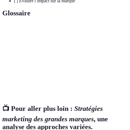
[ ] Évaluer l’impact sur la marque
Glossaire
Terme
Définition
Marketing
Stratégie d'adaptation des messages et produits
localisé
d'une marque selon les cultures locales.
Empreinte
Impact des activités d'une marque sur
écologique
l'environnement.
Campagne
Utilisation de personnalités reconnues pour
d'influence
promouvoir un produit ou une marque.
📺 Pour aller plus loin :
Stratégies
marketing des grandes marques
, une
analyse des approches variées.