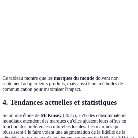
Menus
Collaboratio
McDonald's
Menus locaux
végétariens
célébrités lo
Ambassadeurs
Campagnes
Nike
Initiatives 
sportifs
d'influenceurs
Innovations
Promotions en
Apple
Édition limi
locales
ligne
Ce tableau montre que les
marques du monde
doivent non
seulement adapter leurs produits, mais aussi leurs méthodes de
communication pour maximiser l'impact.
4. Tendances actuelles et statistiques
Selon une étude de
McKinsey
(2025), 75% des consommateurs
mondiaux attendent des marques qu'elles ajustent leurs offres en
fonction des préférences culturelles locales. Les marques qui
réussissent à le faire voient une augmentation de la fidélité de la
clientèle, avec un taux d'engagement supérieur de 60%. En 2026, le