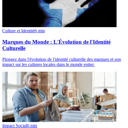
Culture et Identité
6
min
Marques du Monde : L'Évolution de l'Identité
Culturelle
Plongez dans l'évolution de l'identité culturelle des marques et son
impact sur les cultures locales dans le monde entier.
Impact Social
6
min