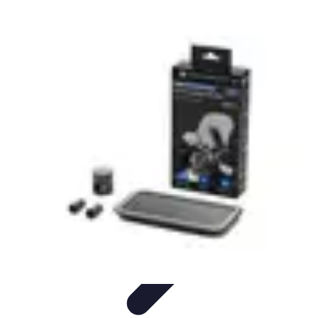
Marques du Monde
Culture et société
Stratégies de Branding
Culture et Identité
Histoire
des marques
Tendances
Marques du Monde