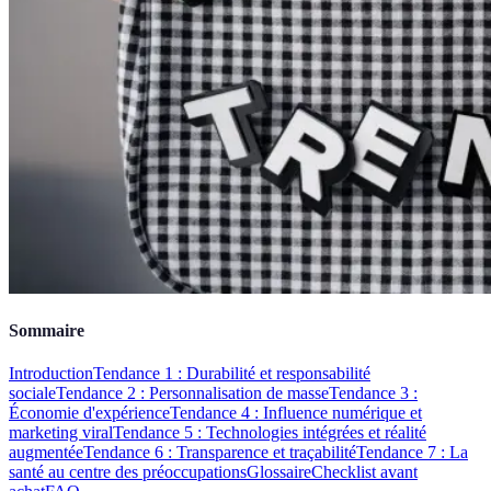
Sommaire
Introduction
Tendance 1 : Durabilité et responsabilité
sociale
Tendance 2 : Personnalisation de masse
Tendance 3 :
Économie d'expérience
Tendance 4 : Influence numérique et
marketing viral
Tendance 5 : Technologies intégrées et réalité
augmentée
Tendance 6 : Transparence et traçabilité
Tendance 7 : La
santé au centre des préoccupations
Glossaire
Checklist avant