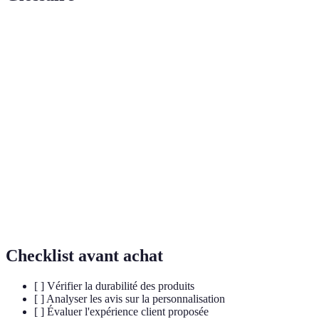
Terme
Définition
Démarche
Ensemble des actions visant à réduire l'impact
durable
environnemental des activités humaines.
Processus de création de produits ou services
Personnalisation
adaptés à des préférences individuelles,
de masse
souvent à l'aide de la technologie.
Modèle économique où l'expérience vécue par
Économie
le consommateur est valorisée au-delà du
d'expérience
simple produit.
Checklist avant achat
[ ] Vérifier la durabilité des produits
[ ] Analyser les avis sur la personnalisation
[ ] Évaluer l'expérience client proposée