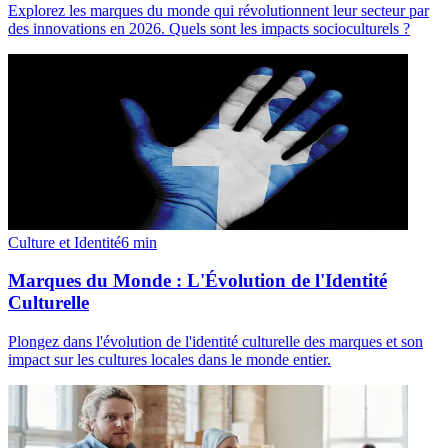
Explorez les marques du monde qui révolutionnent leur secteur par
des innovations en 2026. Quels sont les impacts socioculturels ?
Culture et Identité
6
min
Marques du Monde : L'Évolution de l'Identité
Culturelle
Plongez dans l'évolution de l'identité culturelle des marques et son
impact sur les cultures locales dans le monde entier.