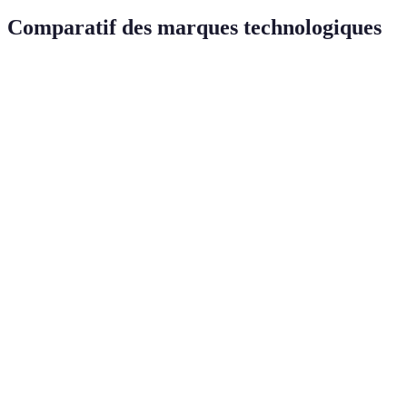
Comparatif des marques technologiques
Critère
Apple
Samsung
Google
Excellente,
Forte,
Excellence,
Innovation
nouvelles
produits
innovation
produit
Galaxy
toujours 
constante
chaque année
test
Élevé,
Fort,
Modéré,
Engagement
recyclage et
projets
initiatives en
environnemental
énergies
d’énergie
cours
renouvelables
verte
Très bon,
Variable,
Service client
support
Excellent,réputé
dépend de
étendu
produits
Élevé,
Variable,
Élevé,