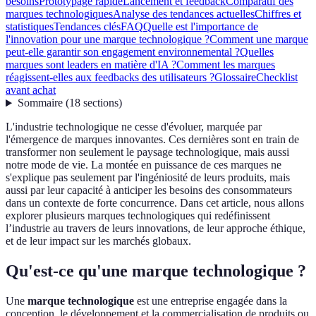
besoins
Prototypage rapide
Lancement et feedback
Comparatif des
marques technologiques
Analyse des tendances actuelles
Chiffres et
statistiques
Tendances clés
FAQ
Quelle est l'importance de
l'innovation pour une marque technologique ?
Comment une marque
peut-elle garantir son engagement environnemental ?
Quelles
marques sont leaders en matière d'IA ?
Comment les marques
réagissent-elles aux feedbacks des utilisateurs ?
Glossaire
Checklist
avant achat
Sommaire
(
18
sections
)
L'industrie technologique ne cesse d'évoluer, marquée par
l'émergence de marques innovantes. Ces dernières sont en train de
transformer non seulement le paysage technologique, mais aussi
notre mode de vie. La montée en puissance de ces marques ne
s'explique pas seulement par l'ingéniosité de leurs produits, mais
aussi par leur capacité à anticiper les besoins des consommateurs
dans un contexte de forte concurrence. Dans cet article, nous allons
explorer plusieurs marques technologiques qui redéfinissent
l’industrie au travers de leurs innovations, de leur approche éthique,
et de leur impact sur les marchés globaux.
Qu'est-ce qu'une marque technologique ?
Une
marque technologique
est une entreprise engagée dans la
conception, le développement et la commercialisation de produits ou