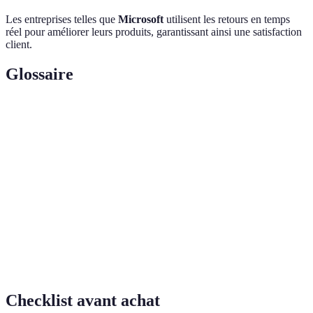
Les entreprises telles que
Microsoft
utilisent les retours en temps
réel pour améliorer leurs produits, garantissant ainsi une satisfaction
client.
Glossaire
Terme
Définition
Marque
Entreprise spécialisée dans les produits ou
technologique
services technologiques.
Prototypage
Processus permettant de créer des prototypes
rapide
pour tester des produits.
Engagement
Initiatives prises par une entreprise pour
environnemental
réduire son impact sur l'environnement.
Checklist avant achat