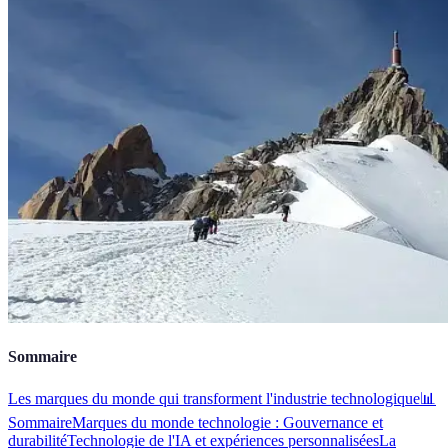
Sommaire
Les marques du monde qui transforment l'industrie technologique
📊
Sommaire
Marques du monde technologie : Gouvernance et
durabilité
Technologie de l'IA et expériences personnalisées
La