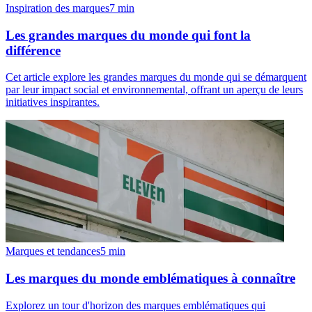
Inspiration des marques
7
min
Les grandes marques du monde qui font la
différence
Cet article explore les grandes marques du monde qui se démarquent
par leur impact social et environnemental, offrant un aperçu de leurs
initiatives inspirantes.
Marques et tendances
5
min
Les marques du monde emblématiques à connaître
Explorez un tour d'horizon des marques emblématiques qui