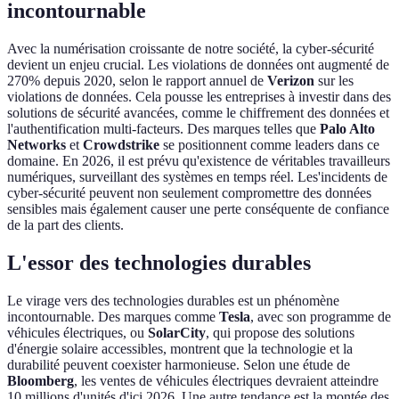
incontournable
Avec la numérisation croissante de notre société, la cyber-sécurité
devient un enjeu crucial. Les violations de données ont augmenté de
270% depuis 2020, selon le rapport annuel de
Verizon
sur les
violations de données. Cela pousse les entreprises à investir dans des
solutions de sécurité avancées, comme le chiffrement des données et
l'authentification multi-facteurs. Des marques telles que
Palo Alto
Networks
et
Crowdstrike
se positionnent comme leaders dans ce
domaine. En 2026, il est prévu qu'existence de véritables travailleurs
numériques, surveillant des systèmes en temps réel. Les'incidents de
cyber-sécurité peuvent non seulement compromettre des données
sensibles mais également causer une perte conséquente de confiance
de la part des clients.
L'essor des technologies durables
Le virage vers des technologies durables est un phénomène
incontournable. Des marques comme
Tesla
, avec son programme de
véhicules électriques, ou
SolarCity
, qui propose des solutions
d'énergie solaire accessibles, montrent que la technologie et la
durabilité peuvent coexister harmonieuse. Selon une étude de
Bloomberg
, les ventes de véhicules électriques devraient atteindre
10 millions d'unités d'ici 2026. Une autre tendance est la montée des