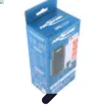
Marques du Monde
Culture et société
Stratégies de Branding
Culture et Identité
Histoire
des marques
Tendances
Marques du Monde