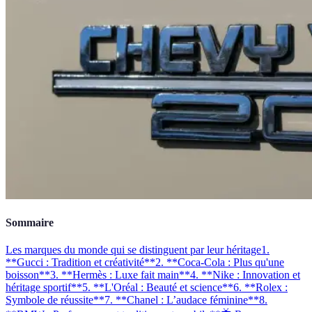
Sommaire
Les marques du monde qui se distinguent par leur héritage
1.
**Gucci : Tradition et créativité**
2. **Coca-Cola : Plus qu'une
boisson**
3. **Hermès : Luxe fait main**
4. **Nike : Innovation et
héritage sportif**
5. **L'Oréal : Beauté et science**
6. **Rolex :
Symbole de réussite**
7. **Chanel : L’audace féminine**
8.