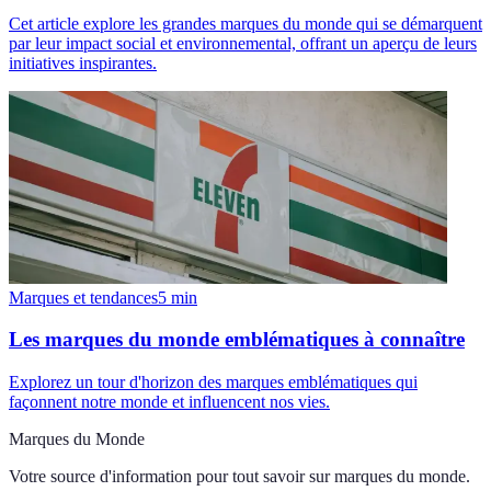
Cet article explore les grandes marques du monde qui se démarquent
par leur impact social et environnemental, offrant un aperçu de leurs
initiatives inspirantes.
Marques et tendances
5
min
Les marques du monde emblématiques à connaître
Explorez un tour d'horizon des marques emblématiques qui
façonnent notre monde et influencent nos vies.
Marques du Monde
Votre source d'information pour tout savoir sur
marques du monde
.