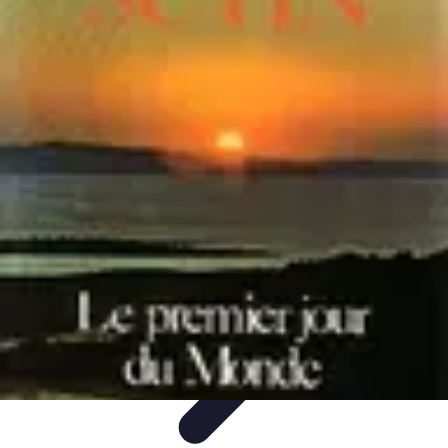
Marques du Monde
Culture et société
Stratégies de Branding
Culture et Identité
Histoire
des marques
Tendances
Marques du Monde