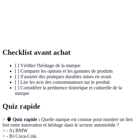
Application de nouvelles idées pour répondre aux
Innovation
besoins du marché.
Technique de fabrication à la main, respectant des
Artisanat
traditions.
Checklist avant achat
[ ] Vérifier l'héritage de la marque
[ ] Comparer les options et les gammes de produits
[ ] S'assurer des pratiques durables mises en avant
[ ] Lire les avis des consommateurs sur le produit
[ ] Considérer la pertinence historique et culturelle de la
marque
Quiz rapide
>
🧠 Quiz rapide :
Quelle marque est connue pour montrer un lien
fort entre innovation et héritage dans le secteur automobile ?
> - A) BMW
> - B) Coca-Cola