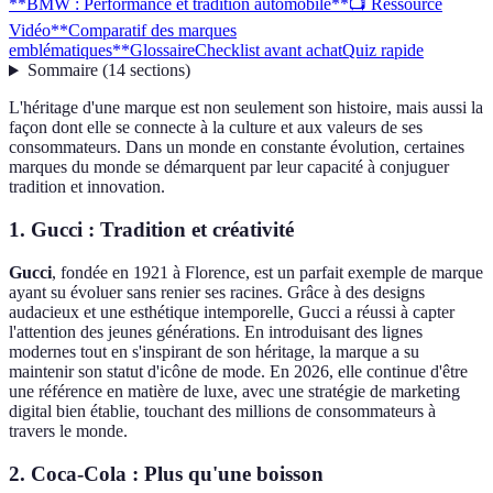
**BMW : Performance et tradition automobile**
📺 Ressource
Vidéo
**Comparatif des marques
emblématiques**
Glossaire
Checklist avant achat
Quiz rapide
Sommaire
(
14
sections
)
L'héritage d'une marque est non seulement son histoire, mais aussi la
façon dont elle se connecte à la culture et aux valeurs de ses
consommateurs. Dans un monde en constante évolution, certaines
marques du monde se démarquent par leur capacité à conjuguer
tradition et innovation.
1.
Gucci : Tradition et créativité
Gucci
, fondée en 1921 à Florence, est un parfait exemple de marque
ayant su évoluer sans renier ses racines. Grâce à des designs
audacieux et une esthétique intemporelle, Gucci a réussi à capter
l'attention des jeunes générations. En introduisant des lignes
modernes tout en s'inspirant de son héritage, la marque a su
maintenir son statut d'icône de mode. En 2026, elle continue d'être
une référence en matière de luxe, avec une stratégie de marketing
digital bien établie, touchant des millions de consommateurs à
travers le monde.
2.
Coca-Cola : Plus qu'une boisson