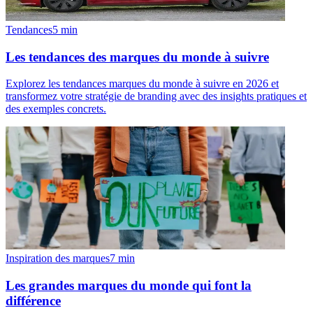
Tendances
5
min
Les tendances des marques du monde à suivre
Explorez les tendances marques du monde à suivre en 2026 et
transformez votre stratégie de branding avec des insights pratiques et
des exemples concrets.
Inspiration des marques
7
min
Les grandes marques du monde qui font la
différence