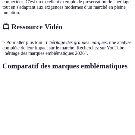
connectées. C'est un excellent exemple de préservation de l'héritage
tout en s'adaptant aux exigences modernes d'un marché en pleine
mutation.
📺 Ressource Vidéo
> Pour aller plus loin :
L'héritage des grandes marques
, une analyse
complète de leur impact sur le marché. Recherchez sur YouTube :
"héritage des marques emblématiques 2026".
Comparatif des marques emblématiques
Marque
Année de création
Domaine
Attributs clés
Tradition,
Gucci
1921
Mode
Créativité
Coca-
Innovation,
1886
Boisson
Cola
Adaptabilité