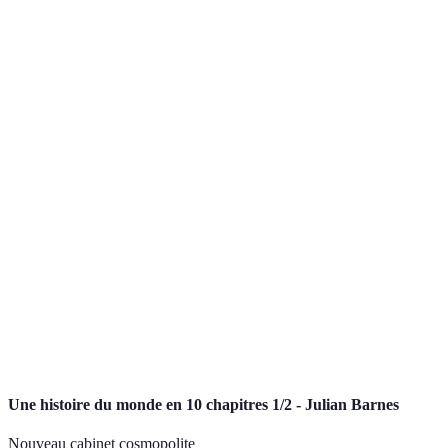
Artisanat,
Hermès
1837
Luxe
Exclusivité
Vêtements
Performance,
Nike
1964
de sport
Inclusion
Recherche,
L'Oréal
1909
Cosmétique
Personnalisation
Rolex
1905
Horlogerie
Luxe, Tradition
Élégance,
Chanel
1910
Mode
Modernité
Performance,
BMW
1916
Automobile
Innovation
Une histoire du monde en 10 chapitres 1/2 - Julian Barnes
Nouveau cabinet cosmopolite