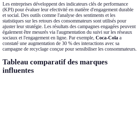
Les entreprises développent des indicateurs clés de performance
(KPI) pour évaluer leur efectivité en matière d'engagement durable
et social. Des outils comme l'analyse des sentiments et les
statistiques sur les retours des consommateurs sont utilisés pour
ajuster leur stratégie. Les résultats des campagnes engagées peuvent
également être mesurés via l'augmentation du suivi sur les réseaux
sociaux et l'engagement en ligne. Par exemple,
Coca-Cola
a
constaté une augmentation de 30 % des interactions avec sa
campagne de recyclage conçue pour sensibiliser les consommateurs.
Tableau comparatif des marques
influentes
Critère
Marque A
(Nike)
Marque B
(Patagonia)
Ma
Durabilité
Forte
Excellente
Bo
Innovation
Haute
Moyenne
Tr
Engagement
Modérée
Excellente
Bo
social