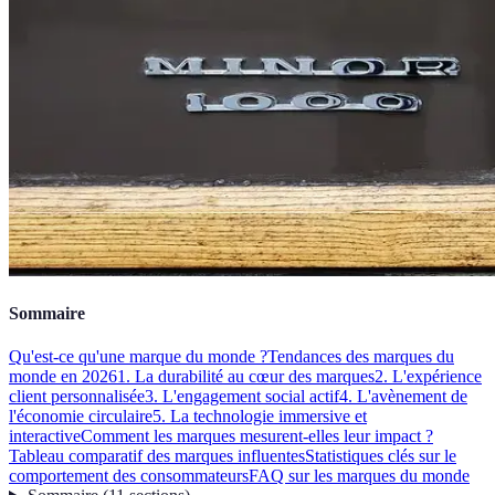
Sommaire
Qu'est-ce qu'une marque du monde ?
Tendances des marques du
monde en 2026
1. La durabilité au cœur des marques
2. L'expérience
client personnalisée
3. L'engagement social actif
4. L'avènement de
l'économie circulaire
5. La technologie immersive et
interactive
Comment les marques mesurent-elles leur impact ?
Tableau comparatif des marques influentes
Statistiques clés sur le
comportement des consommateurs
FAQ sur les marques du monde