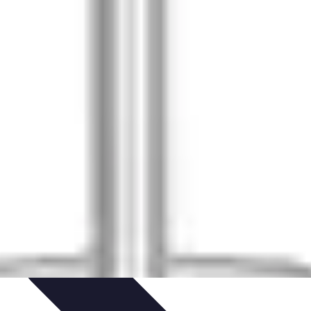
s marques
Tendances