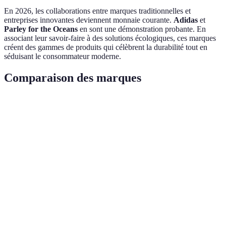
En 2026, les collaborations entre marques traditionnelles et
entreprises innovantes deviennent monnaie courante.
Adidas
et
Parley for the Oceans
en sont une démonstration probante. En
associant leur savoir-faire à des solutions écologiques, ces marques
créent des gammes de produits qui célèbrent la durabilité tout en
séduisant le consommateur moderne.
Comparaison des marques
Critère
Marque A (Chanel)
Marque B (Nike)
Marque
Héritage
Très fort
Fort
Modér
culturel
Innovation
Forte
Très forte
Forte
tech