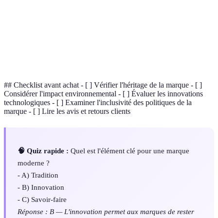
Processus de conversion des informations en
Numérisation
format numérique pour une meilleure
accessibilité.
Savoir-faire traditionnel qui utilise des
Artisanat
méthodes manuelles pour produire des biens.
## Checklist avant achat - [ ] Vérifier l'héritage de la marque - [ ]
Considérer l'impact environnemental - [ ] Évaluer les innovations
technologiques - [ ] Examiner l'inclusivité des politiques de la
marque - [ ] Lire les avis et retours clients
🧠 Quiz rapide :
Quel est l'élément clé pour une marque
moderne ?
- A) Tradition
- B) Innovation
- C) Savoir-faire
Réponse : B — L'innovation permet aux marques de rester