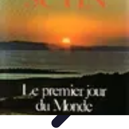
Marques du Monde
Culture et société
Stratégies de Branding
Culture et Identité
Histoire
des marques
Tendances
Marques du Monde