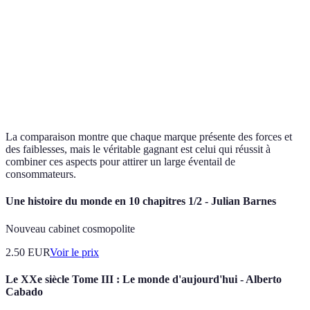
Approche
éco-
Modérée
Forte
Très fo
responsable
Inclusivité
Modérée
Très forte
Forte
La comparaison montre que chaque marque présente des forces et
des faiblesses, mais le véritable gagnant est celui qui réussit à
combiner ces aspects pour attirer un large éventail de
consommateurs.
Une histoire du monde en 10 chapitres 1/2 - Julian Barnes
Nouveau cabinet cosmopolite
2.50
EUR
Voir le prix
Le XXe siècle Tome III : Le monde d'aujourd'hui - Alberto
Cabado