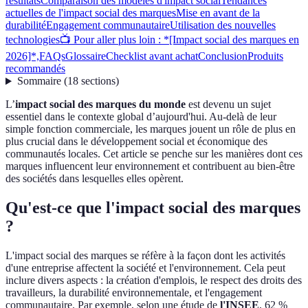
résultats
Comparaison des modèles d'impact social
Tendances
actuelles de l'impact social des marques
Mise en avant de la
durabilité
Engagement communautaire
Utilisation des nouvelles
technologies
📺 Pour aller plus loin : *[Impact social des marques en
2026]*,
FAQs
Glossaire
Checklist avant achat
Conclusion
Produits
recommandés
Sommaire
(
18
sections
)
L’
impact social des marques du monde
est devenu un sujet
essentiel dans le contexte global d’aujourd'hui. Au-delà de leur
simple fonction commerciale, les marques jouent un rôle de plus en
plus crucial dans le développement social et économique des
communautés locales. Cet article se penche sur les manières dont ces
marques influencent leur environnement et contribuent au bien-être
des sociétés dans lesquelles elles opèrent.
Qu'est-ce que l'impact social des marques
?
L'impact social des marques se réfère à la façon dont les activités
d'une entreprise affectent la société et l'environnement. Cela peut
inclure divers aspects : la création d'emplois, le respect des droits des
travailleurs, la durabilité environnementale, et l'engagement
communautaire. Par exemple, selon une étude de
l'INSEE
, 62 %