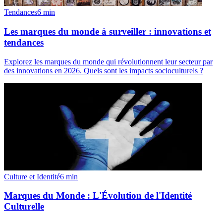
Tendances
6
min
Les marques du monde à surveiller : innovations et
tendances
Explorez les marques du monde qui révolutionnent leur secteur par
des innovations en 2026. Quels sont les impacts socioculturels ?
Culture et Identité
6
min
Marques du Monde : L'Évolution de l'Identité
Culturelle