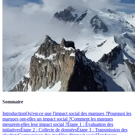
Sommaire
Introduction
Qu'est-ce que l'impact social des marques ?
Pourquoi les
marques ont-elles un impact social ?
Comment les marques
mesurent-elles leur impact social ?
Étape 1 : Évaluation des
initiatives
Étape 2 : Collecte de données
Étape 3 : Transmission des