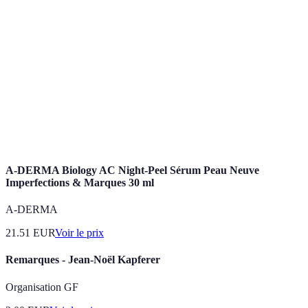
Responsabilité
pratiques commerciales éthiques et à contribuer
Sociale
au bien-être économique et social.
Un développement qui répond aux besoins du
Développement
présent sans compromettre la capacité des
Durable
générations futures à répondre aux leurs.
Indicateurs de
Outils utilisés pour mesurer l'efficacité et
Performance
l'impact d'une activité ou d'une initiative.
A-DERMA Biology AC Night-Peel Sérum Peau Neuve
Imperfections & Marques 30 ml
A-DERMA
21.51
EUR
Voir le prix
Remarques - Jean-Noël Kapferer
Organisation GF