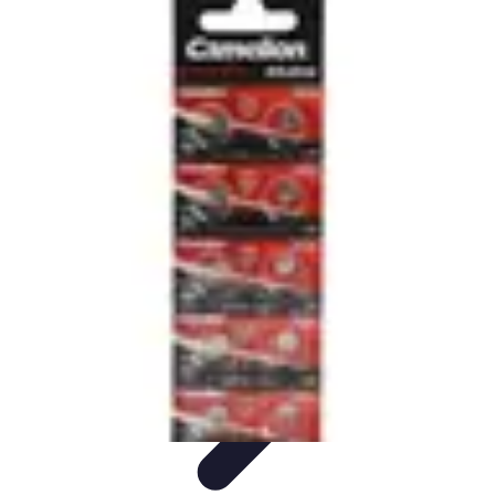
Marques du Monde
Culture et société
Stratégies de Branding
Culture et Identité
Histoire
des marques
Tendances
Marques du Monde