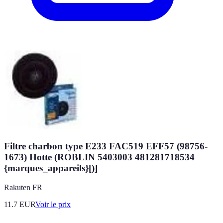
Filtre charbon type E233 FAC519 EFF57 (98756-
1673) Hotte (ROBLIN 5403003 481281718534
{marques_appareils}[)]
Rakuten FR
11.7
EUR
Voir le prix