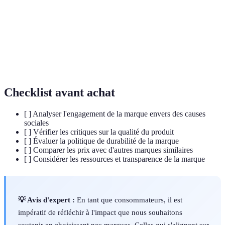
Marketing
Une stratégie marketing qui vise à déclencher des
émotionnel
émotions pour influencer les décisions d'achat.
Responsabilité Sociétale des Entreprises, qui définit
RSE
l'impact social et environnemental d'une entreprise.
Checklist avant achat
[ ] Analyser l'engagement de la marque envers des causes
sociales
[ ] Vérifier les critiques sur la qualité du produit
[ ] Évaluer la politique de durabilité de la marque
[ ] Comparer les prix avec d'autres marques similaires
[ ] Considérer les ressources et transparence de la marque
💡 Avis d'expert :
En tant que consommateurs, il est
impératif de réfléchir à l'impact que nous souhaitons
soutenir en choisissant nos marques. Celles qui s'alignent sur