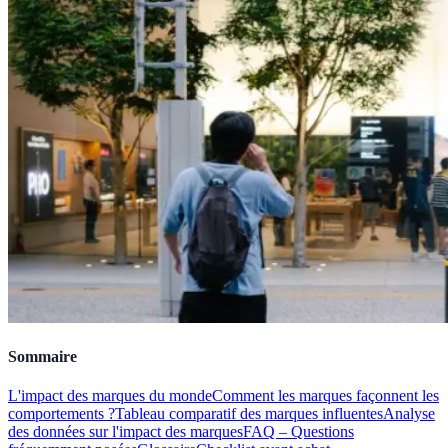
Sommaire
L'impact des marques du monde
Comment les marques façonnent les
comportements ?
Tableau comparatif des marques influentes
Analyse
des données sur l'impact des marques
FAQ – Questions