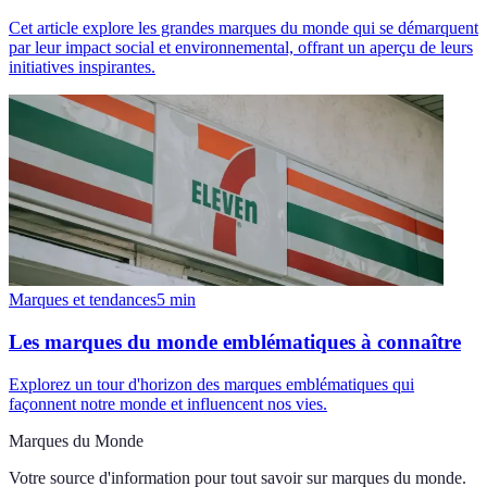
Cet article explore les grandes marques du monde qui se démarquent
par leur impact social et environnemental, offrant un aperçu de leurs
initiatives inspirantes.
Marques et tendances
5
min
Les marques du monde emblématiques à connaître
Explorez un tour d'horizon des marques emblématiques qui
façonnent notre monde et influencent nos vies.
Marques du Monde
Votre source d'information pour tout savoir sur
marques du monde
.