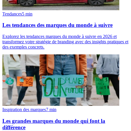
Tendances
5
min
Les tendances des marques du monde à suivre
Explorez les tendances marques du monde à suivre en 2026 et
transformez votre stratégie de branding avec des insights pratiques et
des exemples concrets.
Inspiration des marques
7
min
Les grandes marques du monde qui font la
différence