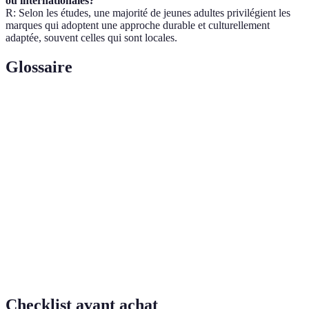
ou internationales?
R: Selon les études, une majorité de jeunes adultes privilégient les
marques qui adoptent une approche durable et culturellement
adaptée, souvent celles qui sont locales.
Glossaire
Terme
Définition
Marketing
Stratégie visant à créer une connexion émotionnelle
émotionnel
entre le consommateur et la marque.
Processus par lequel une marque modifie ses
Adaptation
produits ou services pour mieux correspondre aux
culturelle
coutumes locales.
Capacité d'une entreprise à mener ses activités tout
Durabilité
en respectant l'environnement et les normes sociales.
Checklist avant achat