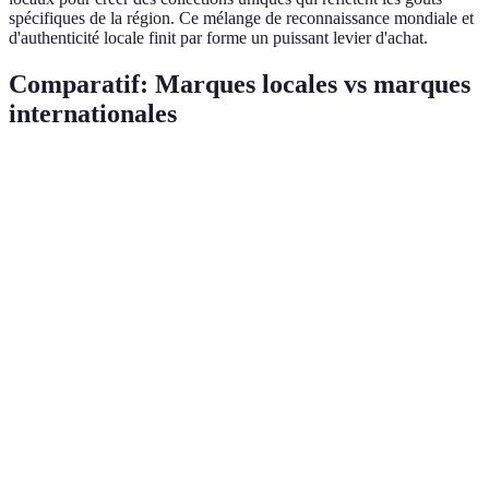
spécifiques de la région. Ce mélange de reconnaissance mondiale et
d'authenticité locale finit par forme un puissant levier d'achat.
Comparatif: Marques locales vs marques
internationales
Critère
Marques Locales
Marques Internationales
Adaptation
Forte
Variable
culturelle
Éthique et
Généralement
Souvent critiquées
durabilité
plus élevées
Reconnaissance
Faible à modérée
Très élevée
de la marque