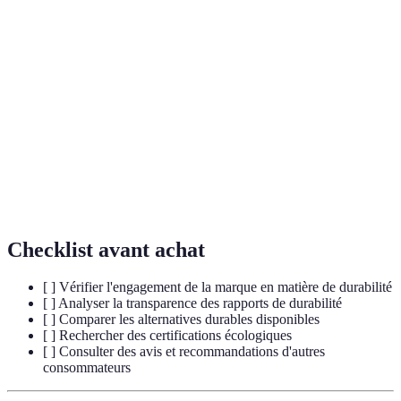
Économie
Système économique visant à réduire le gaspillage en
circulaire
réutilisant et recyclant les produits.
Capacité à maintenir un équilibre entre les besoins
Durabilité
présents et futurs, en préservant les ressources de la
planète.
Émissions
Gaz à effet de serre, principalement le dioxyde de
de
carbone, libérés dans l'atmosphère par les activités
carbone
humaines.
Checklist avant achat
[ ] Vérifier l'engagement de la marque en matière de durabilité
[ ] Analyser la transparence des rapports de durabilité
[ ] Comparer les alternatives durables disponibles
[ ] Rechercher des certifications écologiques
[ ] Consulter des avis et recommandations d'autres
consommateurs