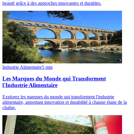
beauté grâce à des approches innovantes et durables.
Industrie Alimentaire
5
min
Les Marques du Monde qui Transforment
l'Industrie Alimentaire
Explorez les marques du monde qui transforment l'industrie
alimentaire, apportant innovation et durabilité à chaque étape de la
chaîne.