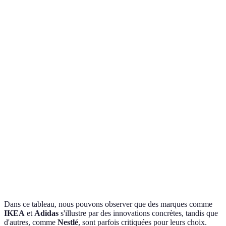
Marque
Engagements Principaux
Innovations Technologiqu
Chaussures en Parley
Adidas
Recyclage de plastiques
(plastique océanique)
Utilisation de matériaux
IKEA
Meubles en bois recyclé
durables
Unilever
Produits sans plastique
Lessive à base de plantes
Nestlé
Nutrition responsable
Alternatives végétales
Dans ce tableau, nous pouvons observer que des marques comme
IKEA
et
Adidas
s'illustre par des innovations concrètes, tandis que
d'autres, comme
Nestlé
, sont parfois critiquées pour leurs choix.