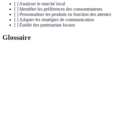
[ ] Analyser le marché local
[ ] Identifier les préférences des consommateurs
[ ] Personnaliser les produits en fonction des attentes
[ ] Adapter les stratégies de communication
[ ] Établir des partenariats locaux
Glossaire
Terme
Définition
Processus d'adaptation d'un produit pour un
Localisation
marché spécifique
Ensemble de valeurs, croyances et
Culture
comportements d'un groupe
Stratégie
Plan d'action pour promouvoir un produit ou
marketing
service