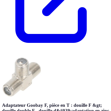
Adaptateur Goobay F, pièce en T : douille F &gt;
douille double F - douille d&#039;adaptation en zinc