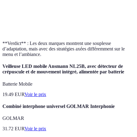
Prix abordables
Stratégie premium dans
Prix
selon le public
des marchés spécifiques
cible
**Verdict** : Les deux marques montrent une souplesse
d’adaptation, mais avec des stratégies axées différemment sur le
menu et l’ambiance.
Veilleuse LED mobile Ansmann NL25B, avec détecteur de
crépuscule et de mouvement intégré, alimentée par batterie
Batterie Mobile
19.49
EUR
Voir le prix
Combiné interphone universel GOLMAR Interphonie
GOLMAR
31.72
EUR
Voir le prix