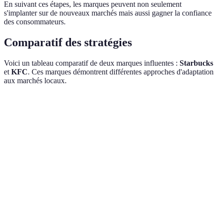
En suivant ces étapes, les marques peuvent non seulement
s'implanter sur de nouveaux marchés mais aussi gagner la confiance
des consommateurs.
Comparatif des stratégies
Voici un tableau comparatif de deux marques influentes :
Starbucks
et
KFC
. Ces marques démontrent différentes approches d'adaptation
aux marchés locaux.
Critère
Starbucks
KFC
Recettes adaptées
Menu
Varié avec cafés locaux
aux goûts locaux
Mises à jour localisées
Adaptation des
Communication
sur les réseaux sociaux
publicités
Ambiance
Expérience en
Décors
correspondant à la
magasin
traditionnels
culture locale