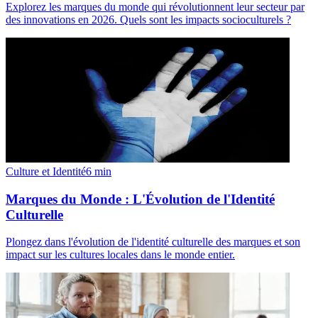
Explorez les marques du monde qui révolutionnent leur secteur par
des innovations en 2026. Quels sont les impacts socioculturels ?
Culture et Identité
6
min
Marques du Monde : L'Évolution de l'Identité
Culturelle
Plongez dans l'évolution de l'identité culturelle des marques et son
impact sur les cultures locales dans le monde entier.