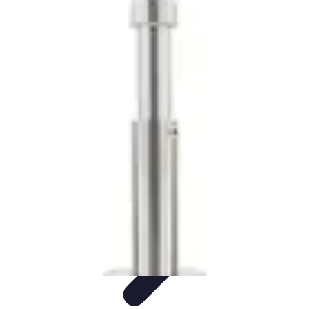
Marques du Monde
Culture et société
Stratégies de Branding
Culture et Identité
Histoire
des marques
Tendances
Marques du Monde